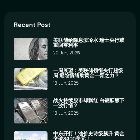
Recent Post
美联储给降息泼冷水 瑞士央行或
重回零利率
20 Jun, 2025
一周展望：美联储领衔央行超级
周 避险情绪助黄金一臂之力？
18 Jun, 2025
战火持续股市却飘红 白银酝酿下
一波行情？
18 Jun, 2025
中东开打！油价史诗级飙升 黄金
突破3400美元！