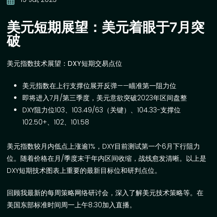
美元短期展望：美元着眼于7月突
破
美元指数技术展望：
DXY
短期交易点位
美元指数在上行支撑位展开反弹——瞄准第一阻力位
即将进入
7
月
/
第三季度，美元意欲突破
2023
年区间盘整
DXY
阻力位
103
、
103.49/63
（关键）、
104.33-
支撑位
102.50+
、
102
、
101.58
美元指数较月内低点上涨逾
1%
，
DXY
目前测试第一个
6
月下行阻力
位。随着价格在月
/
季度末于年内区间收缩，战线愈发清晰。以上是
DXY
短期技术图表上重要的最新目标位和研判点位。
回顾我最新的
每周策略网络研讨会
，深入了解美元技术策略等。在
美国东部标准时间周一上午
8:30
加入直播
。