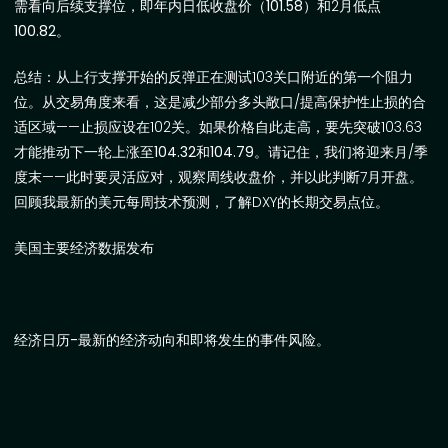
需看向后续支撑位，即年内日低收盘价（
101.58
）和
2
月低点
100.82
。
总结：
从上行支撑开始的反弹正在测试
103
关口附近的第一个阻力
位。从交易角度来看，这是减少部分多头敞口
/
提高保护性止损的合
适区域
——
止损应设在
102
关。如果价格自此走高，要先突破
103.63
才能推动下一轮上涨至
104.32
和
104.79
。请记住，我们将迎来月
/
季
度末——此时要灵活应对，观察周线收盘价，并以此判断
7
月开盘。
回顾我最新的
美元每周技术预测
，了解
DXY
的长期交易点位。
美国主要经济数据发布
经济日历
-
最新的经济动向和即将发生的事件风险。