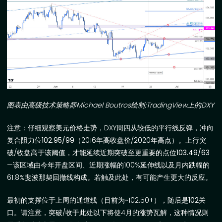
图表由高级技术策略师
Michael Boutros
绘制
;
TradingView
上的
DXY
注意：
仔细观察美元价格走势，
DXY
周四从较低的平行线反弹，冲向
复合阻力位
102.95/99
（
2016
年高收盘价
/2020
年高点）。上行突
破
/
收盘高于该阈值，才能延续近期突破至更重要的点位
103.49/63
—
该区域由今年开盘区间、近期涨幅的
100%
延伸线以及月内跌幅的
61.8%
斐波那契
回撤线构成。若触及此处，有可能产生更大的反应。
最初的支撑位于上周的通道线（目前为
~102.50+
），随后是
102
关
口。请注意，突破
/
收于此处以下将使
4
月的涨势瓦解，这种情况则