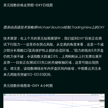
美元指数价格走势图
–DXY
日线图
图表由高级技术策略师
Michael Boutros
绘制
;
TradingView
上的
DXY
技术展望：
在上个月的
美元短期展望
中，我们提到
DXY“
目前正在测
试下行阻力——这里存在拐点风险。从交易的角度来看，这是一个减
少部分长期敞口
/
提高保护性止损的合适区域……
”
阻力斜线在
6
月开盘
仍然力保不破，令该指数大跌逾
2.6%
，上周刚刚从上行支撑位展开
反弹
——
目前正在测试
103
关口的关键枢轴区域，这里可能出现拐
点。请注意，该指数继续在年内开盘区间内收缩，中期重点关注未
来几周能否突破
102-103.63
区间。
美元指数价格图表
–DXY 4
小时图