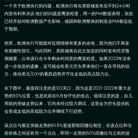
一个关于欧洲央行的问题，欧洲央行将在美联储发布后不到
24
小时
内宣布利率决议
.
他们的问题是鹰派程度，周一的
PMI
数据表明，加息
已经开始对欧洲数据产生影响，德国和欧洲整体的制造业
PMI
都远低
于预期。
然而，欧洲央行可能面对近期情绪有更多的余地，因为他们不再发
布前瞻性指引。与此同时，美联储将在此次加息的同时发布经济预
测摘要，公布该行在今年剩余时间里的鹰派程度。如果
2023
年没有
进一步加息的迹象，这可能会给美元空头带来他们一直在寻找的动
力，推动美元
/DXY
的看跌趋势并守住走低的高点阻力位。
在下图中，最值得注意的是
102
关口，因为这是
2021-2022
年重大走
势的
50%
位置，也是此前在
6
月份守住的低点。值得注意的是，自几
周前的突破走势以来，它尚未经过阻力测试，这里会为空头提供机
会形成走低的高低阻力位并继续下行趋势。
该点位与最近突破走势的
61.8%
斐波那契回
撤位
相交
，
在该点位和当
前价格之间还有另一个点位，即同一走势的
50%
回撤位与之前的波