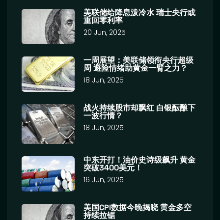
美联储给降息泼冷水 瑞士央行或
重回零利率
20 Jun, 2025
一周展望：美联储领衔央行超级
周 避险情绪助黄金一臂之力？
18 Jun, 2025
战火持续股市却飘红 白银酝酿下
一波行情？
18 Jun, 2025
中东开打！油价史诗级飙升 黄金
突破3400美元！
16 Jun, 2025
美国CPI数据今晚揭晓 黄金多空
持续拉锯