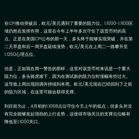
在
CPI
推动突破后，欧元
/
美元遇到了重要的阻力位。
1.1000-1.1100
区
域仍然在发挥作用，这里在今年上半年多次守住了该货币对的高
点。正是在美国
CPI
公布的那一天，多头终于能够实现突破，并在第
二天早盘和后一周开盘延续涨势，欧元
/
美元在上周二一路攀升至
1.1250
心理点位。
但是，正如我在周一警告的那样，这里对该货币对来说是一个重大
阻力位
，
多头骑虎难下，因为在测试新的阻力位时涨幅有些过大。
这导致上周出现回调并持续到本周。欧元
/
美元现在已经回到了之前
的阻力区域，在这里可能会获得支撑。
到目前为止，
4
月初的
1.1068
点位守住今天上午的低点；但多头并没
有完全能够发起强劲的上行走势，这使得市场关注的支撑点位略有
降低至
1.1000
关口。