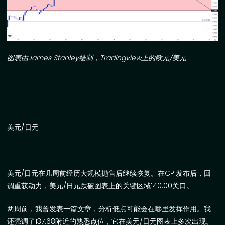
图表由
James Stanley
绘制，
Tradingview
上的欧元
/
美元
美元
/
日元
美元
/
日元在几周前经历大规模抛售后继续恢复。在
CPI
发布后，回
调重获动力，美元
/
日元跌破图表上的关键区域
140.00
关口。
两周前，我曾发表一篇文章，分析低点可能会在哪里发挥作用。我
还强调了
137.68
附近的熟悉点位，它在美元
/
日元图表上多次出现。