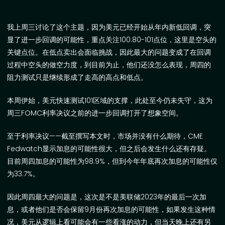
我上周三讨论了这个主题，因为美元已经开始
从年内新低回调，突
显了进一步回调的可能性，重点关注
100.80-101
点位，这里是空头的
关键点位。在低点卖出会面临挑战，因此最大的问题变成了在回调
过程中空头的做空力度，到目前为止，他们还没怎么表现，周四的
阻力测试只是继续形成了走高的高点和低点。
本周伊始，美元快速测试
101
区域的支撑，此处至今仍未失守，这为
周三
FOMC
利率决议之前的进一步回调打开了想象空间。
至于利率决议
——
截至撰写本文时，市场并没有什么期待，
CME
Fedwatch
显示加息的可能性很大，但之后会发生什么还有存疑。
目前周四加息的可能性为
98.9%
，但到今年年底再次加息的可能性仅
为
33.7%
。
因此周四最大的问题是，这次是不是美联储
2023
年的最后一次加
息，或者他们是否会保留
9
月份再次加息的可能性，如果发生这种情
况，美元从逻辑上看可能会有一些看涨的动力，但当天晚上还有另