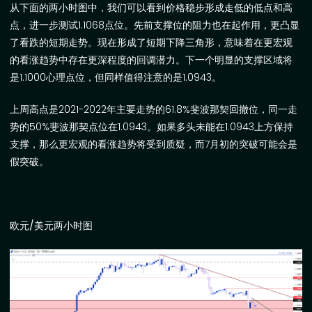
从下面的两小时图中，我们可以看到价格稳步形成走低的低点和高
点，进一步测试
1.1068
点位。先前支撑位的阻力也在起作用，更凸显
了看跌的短期走势。现在形成了短期下降三角形，意味着在更宏观
的看涨趋势中存在更深程度的回调潜力。下一个明显的支撑区域将
是
1.1000
心理点位，但同样值得注意的是
1.0943
。
上周高点是
2021-2022
年主要走势的
61.8%
斐波那契回撤位，同一走
势的
50%
斐波那契点位在
1.0943
。如果多头未能在
1.0943
上方保持
支撑，那么更宏观的看涨趋势将受到质疑，而
7
月初的突破可能会是
假突破。
欧元
/
美元两小时图