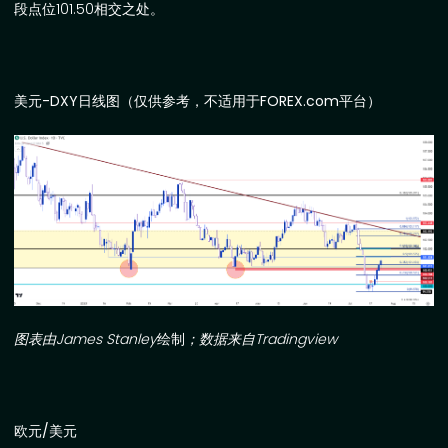
段点位
101.50
相交之处。
美元
-DXY
日线图（仅供参考，不适用于
FOREX.com
平台）
图表由
James Stanley
绘制
；数据来自
Tradingview
欧元
/
美元