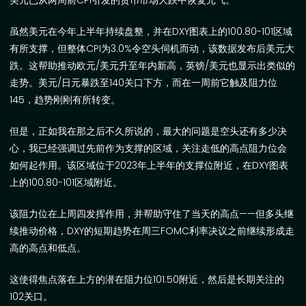
美元已从
两周前
CPI
引发的货币市场大跌
中恢复元气
。
虽然美元在今年上半年持续盘整，并在
DXY
图表上的
100.80-101
区域
有所支撑，但整体
CPI
为
3.0%
令空头伺机而动，该数据发布后美元大
跌。这帮助
推动欧元
/
美元升至年内新高
，英镑
/
美元也显示出类似的
走势。
美元
/
日元
暴跌
至
140
关口下方，而
在
一周前它触及阻力位
145
，趋势刚刚有所转变。
但是
，
正如我在那之后不久所说的
，
最大的问题是空头还有多少决
心，我已经强调过先前作为支撑的区域，关注走低的高点阻力位会
如何起作用。该区域位于
2023
年上半年的支撑位附近，在
DXY
图表
上的
100.80-101
区域附近。
该阻力位在上周四发挥作用，并帮助守住了当天的高点
——
但多头继
续推动价格，
DXY
的短期趋势在周三
FOMC
利率决议之前继续形成走
高的高点和低点。
这使得焦点落在上方的潜在阻力位
101.50
附近，然后是长期关注的
102
关口。