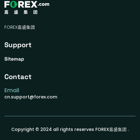
FOREX嘉盛集团
Support
Sitemap
Contact
Email
cn.support@forex.com
Copyright © 2024 all rights reserves
FOREX嘉盛集团
.