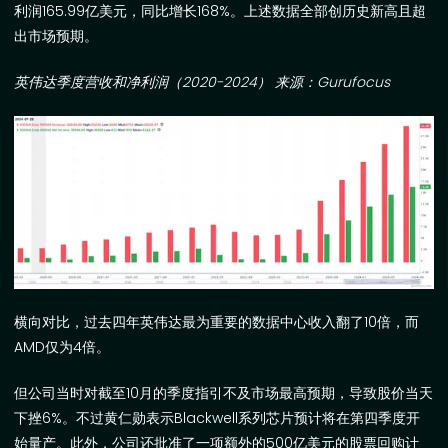
利润
165.99
亿美元，同比增长
168%
。上述数据全部创历史新高且超
出市场预期。
英伟达季度营收和净利润（
2020-2024
）
来源：
Gurufocus
横向对比，过去四年英伟达最为重要的数据中心收入翻了
10
倍，而
AMD
仅为
4
倍。
但公司当时对截至
10
月的季度指引不及市场最高预期，导致股价当天
下挫
6%
。不过黄仁勋表示
Blackwell
系列芯片预计将在第四季度开
始量产。此外，公司还批准了一项额外的
500
亿美元的股票回购计