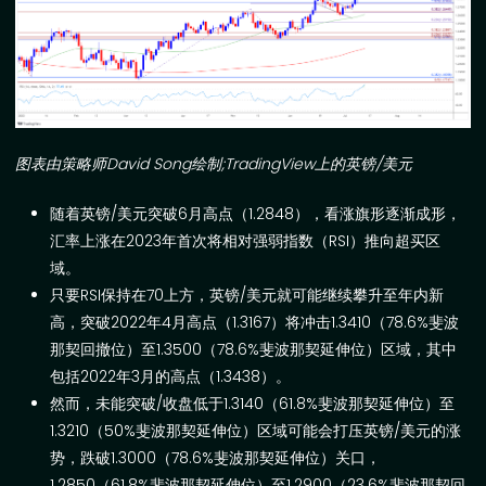
图表由策略师
David Song
绘制
;
TradingView
上的英镑
/
美元
随着英镑
/
美元突破
6
月高点（
1.2848
），看涨旗形逐渐成形，
汇率上涨在
2023
年首次将相对强弱指数（
RSI
）推向超买区
域。
只要
RSI
保持在
70
上方，英镑
/
美元就可能继续攀升至年内新
高，突破
2022
年
4
月高点（
1.3167
）将冲击
1.3410
（
78.6%
斐波
那契回撤位）至
1.3500
（
78.6%
斐波那契延伸位）区域，其中
包括
2022
年
3
月的高点（
1.3438
）。
然而，未能突破
/
收盘低于
1.3140
（
61.8%
斐波那契延伸位）至
1.3210
（
50%
斐波那契延伸位）区域可能会打压英镑
/
美元的涨
势，跌破
1.3000
（
78.6%
斐波那契延伸位）关口，
1.2850
（
61.8%
斐波那契延伸位）至
1.2900
（
23.6%
斐波那契回