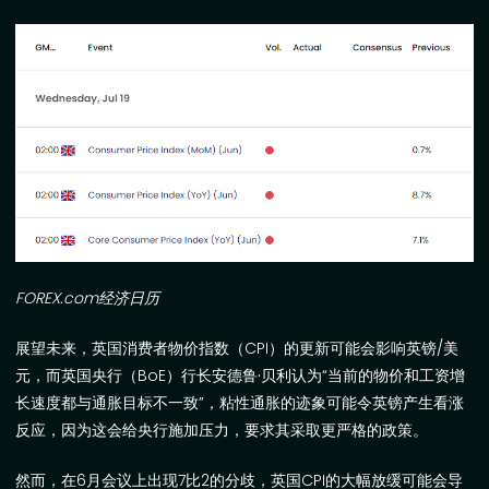
FOREX.com
经济日历
展望未来，英国消费者物价指数（
CPI
）的更新可能会影响英镑
/
美
元，而英国央行（
BoE
）行长
安德鲁·贝利
认为
“
当前的物价和工资增
长速度都与通胀目标不一致
”
，粘性通胀的迹象可能令英镑产生看涨
反应，因为这会给央行施加压力，要求其采取更严格的政策。
然而，在
6
月会议上出现
7
比
2
的分歧，英国
CPI
的大幅放缓可能会导