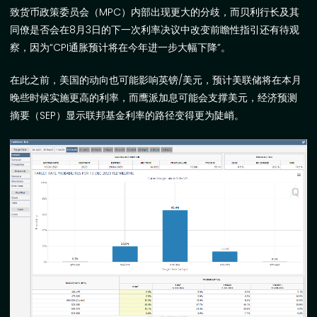
致货币政策委员会（
MPC
）内部出现更大的分歧，而贝利行长及其
同僚是否会在
8
月
3
日的下一次利率决议中改变前瞻性指引还有待观
察，因为
“CPI
通胀预计将在今年进一步大幅下降
”
。
在此之前，美国的动向也可能影响英镑
/
美元，预计美联储将在本月
晚些时候实施更高的利率，而鹰派加息可能会支撑美元，
经济预测
摘要（
SEP
）
显示联邦基金利率的路径变得更为陡峭。