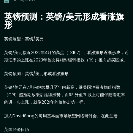
英镑预测：英镑/美元形成看涨旗
形
英镑展望：英镑
/
美元
英镑
/
美元接近
2022
年
4
月的高点（
1.3167
），看涨旗形逐渐形成，近
期汇率的上涨在
2023
年首次将相对强弱指数（
RSI
）推向超买区域。
英镑预测：英镑
/
美元形成看涨旗形
英镑
/
美元在
7
月份继续攀升至年内新高，继
美国消费者物价指数
（
CPI
）超预期放缓
后延续涨势，而
RSI
升至
70
以上可能伴随着汇率
的进一步上涨，就像
2021
年的价格走势一样。
加入
DavidSong
的
每周基本面市场展望
网络研讨会。
在此注册
英国经济日历