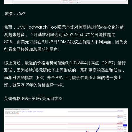
来源：
CME
然而，
CME FedWatch Tool
显示市场对美联储政策潜在变化的猜
测越来越多，
12
月基准利率达到
5.25%
至
5.50%
的可能性超过
80%
，而美元可能在
6
月
26
日
FOMC
决议之前陷入不利局面，因为央
行看来已接近加息周期的尾声。
综上所述，最近的价格走势可能会对
2022
年
4
月高点（
1.3167
）进行
测试，因为英镑
/
美元延续了上周形成的一系列更高的高点和低点，
而相对强弱指数（
RSI
）升至
70
以上可能会伴随着汇率的进一步上
涨，就像
2021
年的价格走势一样。
英镑价格图表
–
英镑
/
美元日线图