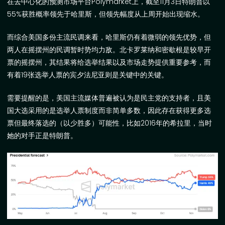
在去中心化的预测市场平台
Polymarket
上，截至
11
月
3
日特朗普以
55%
获胜概率领先于哈里斯，但领先幅度从上周开始出现缩水。
而综合美国多份主流民调来看，哈里斯仍有着微弱的领先优势，但
两人在摇摆州的民调暂时势均力敌。
北卡罗莱纳和密歇根是较早开
票的摇摆州，其结果将给选举结果以及市场走势提供重要参考，而
有着
19
张选举人票的宾夕法尼亚则是关键中的关键。
需要提醒的是，美国主流媒体普遍被认为是民主党的支持者，且美
国大选采用的是选举人票制度而非简单多数，因此存在获得更多选
票但最终落选的（以少胜多）可能性，比如
2016
年的希拉里，当时
她的对手正是特朗普。