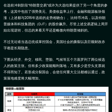
在选前冲刺阶段“特朗普交易”或许为大选结果提供了另一个角度的参
考，这其中包括了强势美元、美债收益率上行、金融和能源板块领
涨（上述都与
2016
年选前的走势相吻合）、比特币冲高，以及特朗
普媒体和科技集团的（
DJT
）的股价飙升。尽管上述交易逻辑上周开
始出现逆转，但总的来看天平还是略微向特朗普倾斜的。
不过无论谁当选总统或掌控国会，美国社会的撕裂以及巨额财政赤
字都是长期隐患。
下图从经济、外交、移民、堕胎、气候等五个方面罗列了两位候选
人的政策主张。但有多少政策能顺利落地，又有多少是空头支票就
不得而知了。若形成分裂国会，会使任何重大立法都难以通过，政
策落地难度将大幅增加。