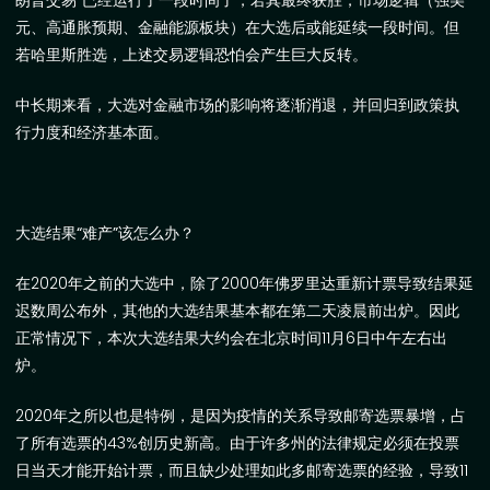
朗普交易”已经运行了一段时间了，若其最终获胜，市场逻辑（强美
元、高通胀预期、金融能源板块）在大选后或能延续一段时间。但
若哈里斯胜选，上述交易逻辑恐怕会产生巨大反转。
中长期来看，
大选对金融市场的影响将逐渐消退，并回归到政策执
行力度和经济基本面。
大选结果“难产”该怎么办？
在
2020
年之前的大选中，除了
2000
年佛罗里达重新计票导致结果延
迟数周公布外，其他的大选结果基本都在第二天凌晨前出炉。因此
正常情况下，本次大选结果
大约会在北京时间
11
月
6
日中午左右出
炉。
2020
年之所以也是特例，是因为疫情的关系导致邮寄选票暴增，占
了所有选票的
43%
创历史新高。由于许多州的法律规定必须在投票
日当天才能开始计票，而且缺少处理如此多邮寄选票的经验，导致
11