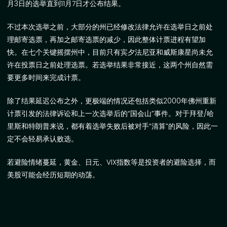
月
3
日的选举直到
11
月
7
日才公布结果。
不过本次选举之前，大部分的州已经修改法律允许在选举日之前处
理邮寄选票，再加之邮寄选票的减少，因此整体计票进程有望加
快。在七个关键摇摆州中，目前只有宾夕法尼亚和威斯康星尚未允
许在投票日之前处理选票。若选举结果非常接近，这两个州自然需
要更多时间来完成计票。
除了结果延迟公布之外，更极端的情况还包括类似
2000
年佛州重新
计票引发的法律诉讼和上一次选举后的“国会山”事件。对于拜登
/
哈
里斯和特朗普来说，都有着选举失败后被对手“清算”的风险，因此一
定不会轻易承认败选。
若避险情绪蔓延，黄金、日元、
VIX
指数等是投资者的避险选择，而
美股可能会经历短期的动荡。