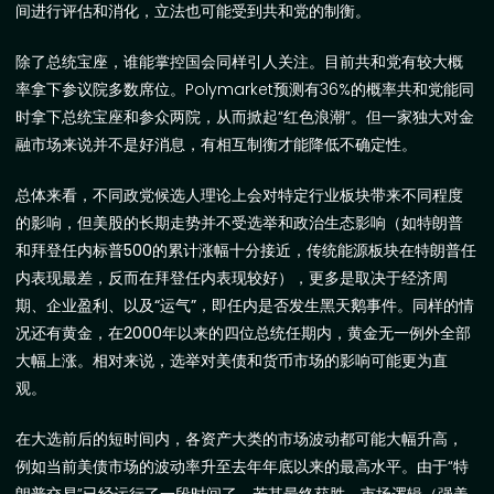
间进行评估和消化，立法也可能受到共和党的制衡。
除了总统宝座，谁能掌控国会同样引人关注。目前共和党有较大概
率拿下参议院多数席位。
Polymarket
预测有
36%
的概率共和党能同
时拿下总统宝座和参众两院，从而掀起“红色浪潮”。但一家独大对金
融市场来说并不是好消息，有相互制衡才能降低不确定性。
总体来看，不同政党候选人理论上会对特定行业板块带来不同程度
的影响，但美股的长期走势并不受选举和政治生态影响（如特朗普
和拜登任内标普
500
的累计涨幅十分接近，传统能源板块在特朗普任
内表现最差，反而在拜登任内表现较好），更多是取决于经济周
期、企业盈利、以及“运气”，即任内是否发生黑天鹅事件。同样的情
况还有黄金，在
2000
年以来的四位总统任期内，黄金无一例外全部
大幅上涨。相对来说，选举对美债和货币市场的影响可能更为直
观。
在大选前后的短时间内
，各资产大类的市场波动都可能大幅升高，
例如当前美债市场的波动率升至去年年底以来的最高水平。由于“特