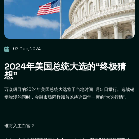
02 Dec, 2024
2024年美国总统大选的“终极猜
想”
万众瞩目的
2024
年美国总统大选将于当地时间
11
月
5
日举行。选战硝
烟弥漫的同时，金融市场同样翘首以待这四年一度的
“
大选行情
”
。
谁将入主白宫？