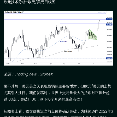
欧元技术分析
–
欧元
/
美元日线图
来源：
TradingView
，
StoneX
果不其然，美元是当天表现最弱的主要货币对，但欧元
/
美元的走势
尤其引人注目。我们发稿时，世界上交易量最大的货币对正飙升超
过
100
点，突破
1.1100
，创下
16
个月来的最高点位
！
从图表上看，收盘价接近当前点位将确认突破，为继续迈向
2022
年
3