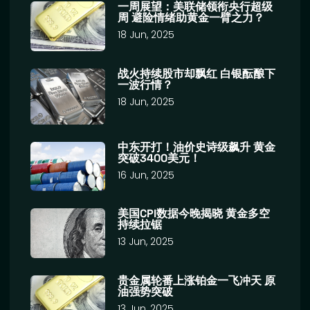
一周展望：美联储领衔央行超级
周 避险情绪助黄金一臂之力？
18 Jun, 2025
战火持续股市却飘红 白银酝酿下
一波行情？
18 Jun, 2025
中东开打！油价史诗级飙升 黄金
突破3400美元！
16 Jun, 2025
美国CPI数据今晚揭晓 黄金多空
持续拉锯
13 Jun, 2025
贵金属轮番上涨铂金一飞冲天 原
油强势突破
13 Jun, 2025