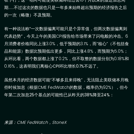
在下行，这一动向可能使美联储终结过去
16
个月以来的激进加息周
期……不过这次的数据也只是一年多来始终超出预期的经济报告之后
的一次（略微）不及预期。
有一种说法称
“
一次数据偏离可能只是个异常值，但两次数据偏离则
代表趋势
”
，今天上午的美国
CPI
报告给市场带来了闪电般的冲击。
6
月消费者价格同比上涨
3.0%
，低于预期的
3.1%
，而
“
核心
”
（不包括食
品和能源）数据比预期低出更多，同比上涨
4.8%
，而预期为
5.0%
；
从环比看，两个数据都上涨了
0.2%
，但不取整的数据分别为
0.18%
和
0.16%
，这表明
我们离核心
CPI
环比增长
0.1%
不远了。
虽然本月的经济数据可能
“
不够多且来得晚
”
，无法阻止美联储本月晚
些时候加息（根据
CME FedWatch
的数据，概率仍为
92%
），
但今
年第二次加息
25
个基点的可能性已从昨天的
38%
降至
24%
：
来源：
CME FedWatch
，
StoneX