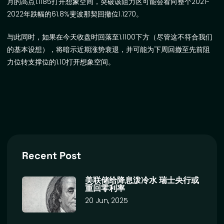
月的高点
1.1185
打开想象空间，突破该阻力区可能会看向整个
2021-
2022
年跌幅的
61.8%
斐波那契回撤位
1.1270
。
与此同时，如果在今天收盘时回落至
1.1100
下方（尽管这不符合我们
的基本设想），将暗示近期涨势衰退，并可能为下周回撤至先前阻
力位转支撑位的
1.10
打开想象空间。
Recent Post
美联储给降息泼冷水 瑞士央行或
重回零利率
20 Jun, 2025