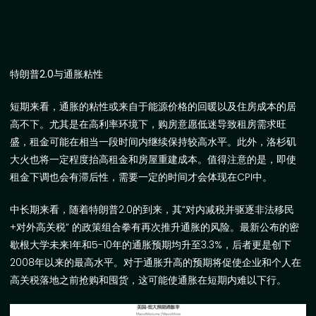
特朗普
2.0
与通胀粘性
短期来看，通胀的粘性或来自于能源价格的回暖以及住房成本的居
高不下。尤其是在高利率环境下，购房意愿低迷导致租房需求旺
盛，租金可能在相当一段时间内继续保持较高水平。此外，洛杉矶
大火也将一定程度抬高租金和房屋重建成本。值得注意的是，即使
租金下调也会有滞后性，需要一定的时间才会体现在
CPI
中。
中长期来看，随着特朗普
2.0
的到来，其“对内减税并驱逐非法移民
+
对外高关税
”
的政策组合拳有再次推升通胀的风险。最新公布的密
歇根大学未来
1
年和
5-10
年的通胀预期均升至
3.3%
，后者更是创下
2008
年以来的最高水平。对于通胀升高的预期将促使企业和个人在
高关税落地之前抢购和囤货，这可能使通胀在短期内难以下行。