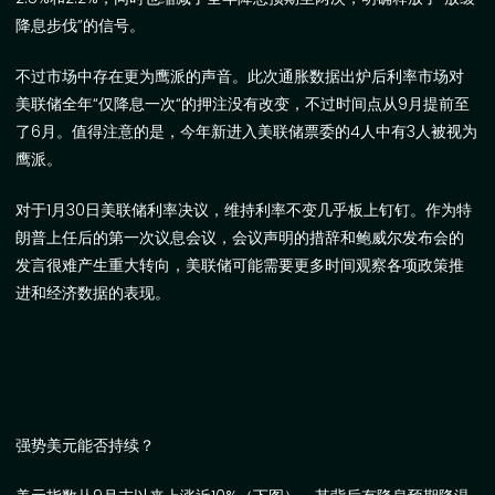
降息步伐
”
的信号。
不过市场中存在更为鹰派的声音。此次通胀数据出炉后利率市场对
美联储全年“仅降息一次“的押注没有改变，不过时间点从
9
月提前至
了
6
月。值得注意的是，今年新进入美联储票委的
4
人中有
3
人被视为
鹰派。
对于
1
月
30
日美联储利率决议，维持利率不变几乎板上钉钉。作为特
朗普上任后的第一次议息会议，会议声明的措辞和鲍威尔发布会的
发言很难产生重大转向，美联储可能需要更多时间观察各项政策推
进和经济数据的表现。
强势美元能否持续？