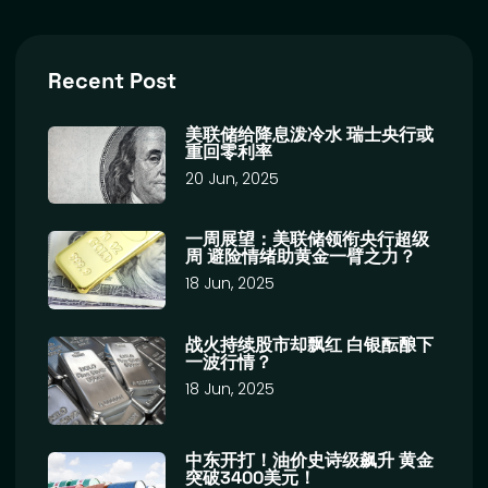
Recent Post
美联储给降息泼冷水 瑞士央行或
重回零利率
20 Jun, 2025
一周展望：美联储领衔央行超级
周 避险情绪助黄金一臂之力？
18 Jun, 2025
战火持续股市却飘红 白银酝酿下
一波行情？
18 Jun, 2025
中东开打！油价史诗级飙升 黄金
突破3400美元！