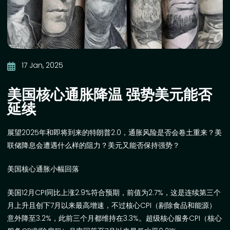
17 Jan, 2025
美国核心通胀降温 强势美元能否
延续
展望
2025
年和即将到来的特朗普
2.0
，通胀风险是否会卷土重来？美
联储降息会遭遇什么样的阻力？美元又能否保持强势？
美国核心通胀小幅回落
美国
12
月
CPI
同比上涨
2.9%
符合预期，前值为
2.7%
，这是连续第三个
月上升且创下
7
月以来最高增速，不过核心
CPI
（剔除食品和能源）
意外降至
3.2%
，此前三个月都维持在
3.3%
。超级核心服务
CPI
（核心