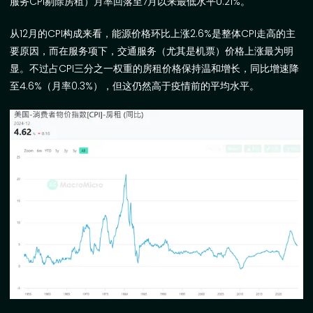
服务
CPI
剔除房租）月率回落至
7
月以来最低水平
0.21%
。
从
12
月的
CPI
构成来看，能源价格环比上涨
2.6%
是整体
CPI
走高的主
要原因，而在服务项下，交通服务（尤其是机票）价格上涨最为明
显。不过占
CPI
三分之一权重的房租价格保持温和增长，同比增速降
至
4.6%
（月率
0.3%
），但这仍然高于疫情前的平均水平。