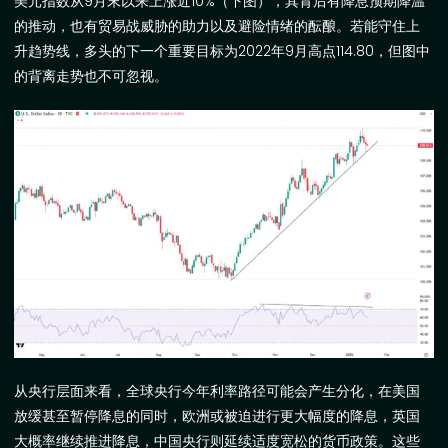
美元指数从
9
月末以来上涨近
10%
（下图），其背后有降息预期降温
的推动，也有贸易战威胁的助力以及避险情绪的酝酿。若能守住上
升趋势线，多头的下一个重要目标为
2022
年
9
月高点
114.80
，但图中
的背离走势也不可忽视。
从央行层面来看，全球央行今年利率路径可能会产生分化，在美国
放缓甚至暂停降息的同时，欧洲或被迫进行更大幅度的降息，英国
大概率继续推进降息，中国央行则延续适度宽松的货币政策。这些