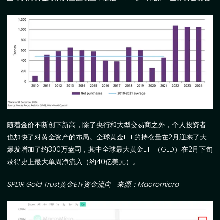
随着金价不断创下新高，除了央行和大型交易商之外，个人投资者
也加快了对黄金资产的布局。
全球黄金
ETF
的持仓量在
2
月迎来了大
爆发增加了约
300
万盎司，其中全球最大黄金
ETF
（
GLD
）在
2
月下旬
录得史上最大单周净流入（约
40
亿美元）。
SPDR Gold Trust
黄金
ETF
资金流向
来源：
Macromicro