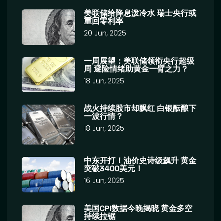
美联储给降息泼冷水 瑞士央行或
重回零利率
20 Jun, 2025
一周展望：美联储领衔央行超级
周 避险情绪助黄金一臂之力？
18 Jun, 2025
战火持续股市却飘红 白银酝酿下
一波行情？
18 Jun, 2025
中东开打！油价史诗级飙升 黄金
突破3400美元！
16 Jun, 2025
美国CPI数据今晚揭晓 黄金多空
持续拉锯