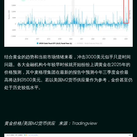
结合黄金的趋势和当前市场情绪来看，冲击
3000
美元似乎只是时间
问题。各大金融机构今年较早时候就开始纷纷上调黄金在
2025
年的
价格预测，其中麦格理集团在最新的报告中预测今年三季度金价最
高将达到
3500
美元。若以美国
M2
货币供应量作为参考，金价甚至仍
处于历史较低水平。
黄金价格
/
美国
M2
货币供应
来源：
Tradingview