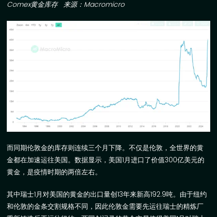
Comex
黄金库存
来源：
Macromicro
而同期伦敦金的库存则连续三个月下降。不仅是伦敦，全世界的黄
金都在加速运往美国。数据显示，美国
1
月进口了价值
300
亿美元的
黄金，是疫情时期的两倍左右。
其中瑞士
1
月对美国的黄金的出口量创
13
年来新高
192.9
吨。由于纽约
和伦敦的金条交割规格不同，因此伦敦金需要先运往瑞士的精炼厂