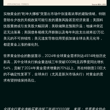
实物黄金的“乾坤大挪移”突显出市场中弥漫着浓厚的避险情绪。
特朗
普朝令夕改的关税政策可能引发的通胀风险甚至经济衰退；美国科
技股重挫或引发美股大幅回调；美联储降息预期升温；地缘冲突迟
迟无法落幕；美国债务规模无序膨胀以及每年利息支出就将近
1
万亿
美元的不可持续性；美元滥发导致信用受损加速全球去美元化等，
都是黄金上涨的催化剂。
世界黄金协会的数据显示，
2024
年全球黄金需求到达
4974
吨创历史
新高，其中全球央行购金量连续三年突破
1000
吨且四季度同比增长
54%
，贡献了
2024
年黄金需求增量的
70%
以上。而在特朗普
2.0
巨大
的不确定性笼罩下，全球央行（尤其是新兴市场央行）对黄金的需
求有望持续保持高位。
全球央行黄金净购买量连续三年超过
1000
吨
来源： 世界黄金协会