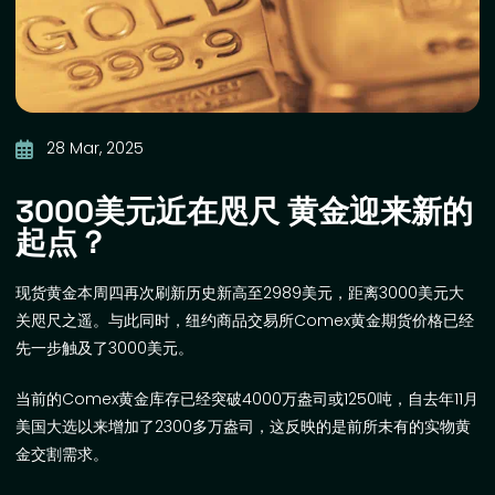
28 Mar, 2025
3000美元近在咫尺 黄金迎来新的
起点？
现货黄金本周四再次刷新历史新高至
2989
美元，距离
3000
美元大
关咫尺之遥。与此同时，纽约商品交易所
Comex
黄金期货价格已经
先一步触及了
3000
美元。
当前的
Comex
黄金库存已经突破
4000
万盎司或
1250
吨，自去年
11
月
美国大选以来增加了
2300
多万盎司，这反映的是前所未有的实物黄
金交割需求。