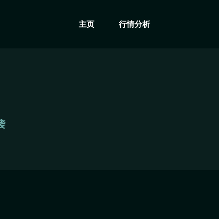
主页
行情分析
袭