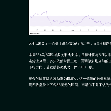
5
月以来黄金一直处于高位震荡行情之中，而
6
月初以
本周
3340/50
区域多次形成支撑，且预计将与
5
月以
走势上来看，多头依然掌握主动，回调做多是当前的
下行方向，若跌破趋势线恐下探
3300
一线。
黄金的隔夜隐含波动率为
16.8%
，这一偏低的数值意味
周四收盘价上下各
36
美元的区间。市场似乎并不认为