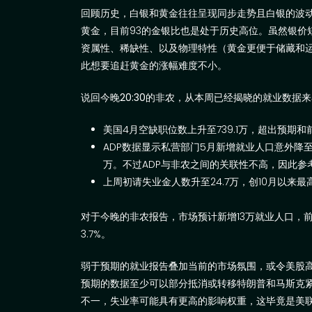
回顾历史，白银和黄金往往呈现同步走势且白银的波
黄金，目前
93
的金银比也是处于历史高位。虽然银价
资属性、稀缺性、以及物理特性（黄金更便于储藏和
此想要追赶黄金的涨幅难度不小。
说回今晚
20:30
的非农，
从本周已经揭晓的就业数据来
美国
4
月空缺职位数上升至
739.1
万，超出预期和
ADP
数据显示私营部门
5
月新增就业人口意外降
万。不过
ADP
与非农之间的关联性不高，因此参
上周初请失业金人数升至
24.7
万，创
10
月以来最
对于今晚的非农报告，市场预计新增
13
万就业人口，
3.7%
。
弱于预期的就业报告叠加当前的市场氛围，或令美股
预期的数据至少可以部分抵消或转移特朗普和马斯克
不一，失业率可能具有更高的影响权重，这毕竟是美