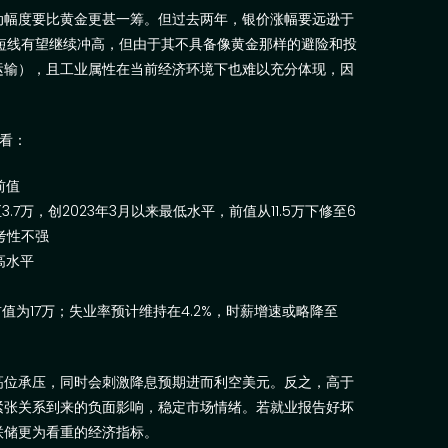
动幅度要比黄金更甚一筹。但过去两年，银价涨幅要远逊于
短线有望继续冲高，但由于其不具备像黄金那样的避险和投
运输），且工业属性在当前经济环境下也难以充分体现，因
看：
前值
至
3.7
万，创
2023
年
3
月以来最低水平，前值从
11.5
万下修至
6
考性不强
高水平
前值为
17
万；失业率预计维持在
4.2%
，时薪增速或略降至
高位承压，同时会刺激降息预期进而利空美元。反之，高于
紧张关系到来的负面影响，稳定市场情绪。若就业报告好坏
联储更为看重的经济指标。