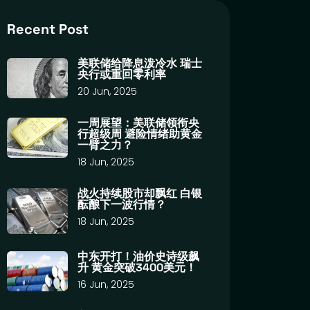
Recent Post
美联储给降息泼冷水 瑞士
央行或重回零利率
20 Jun, 2025
一周展望：美联储领衔央
行超级周 避险情绪助黄金
一臂之力？
18 Jun, 2025
战火持续股市却飘红 白银
酝酿下一波行情？
18 Jun, 2025
中东开打！油价史诗级飙
升 黄金突破3400美元！
16 Jun, 2025