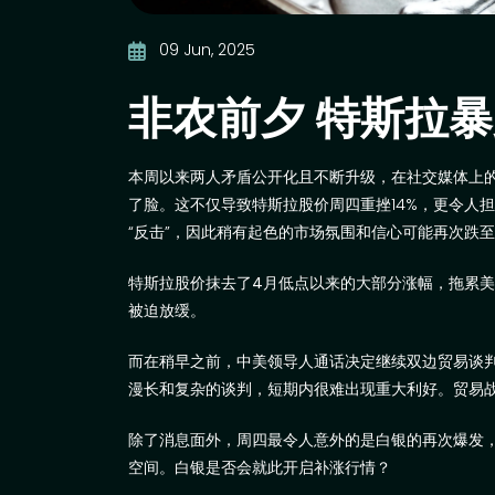
09 Jun, 2025
非农前夕 特斯拉
本周以来两人矛盾公开化且不断升级，在社交媒体上
了脸。这不仅导致特斯拉股价周四重挫
14%
，更令人担
“反击”，因此稍有起色的市场氛围和信心可能再次跌
特斯拉股价抹去了
4
月低点以来的大部分涨幅，拖累
被迫放缓。
而在稍早之前，中美领导人通话决定继续双边贸易谈
漫长和复杂的谈判，短期内很难出现重大利好。贸易
除了消息面外，周四最令人意外的是白银的再次爆发
空间。白银是否会就此开启补涨行情？