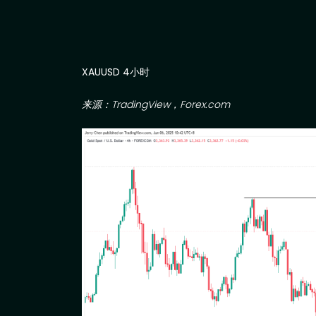
XAUUSD 4
小时
来源：
TradingView
，
Forex.com